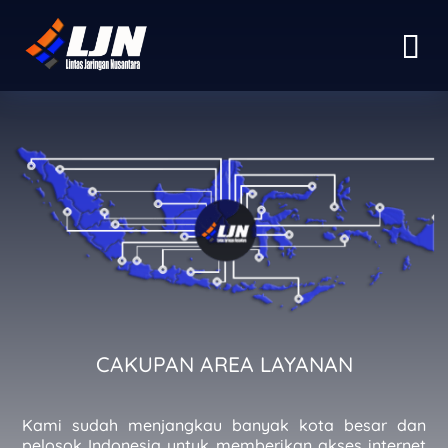
CAKUPAN AREA LAYANAN
Kami sudah menjangkau banyak kota besar dan
pelosok Indonesia untuk memberikan akses internet