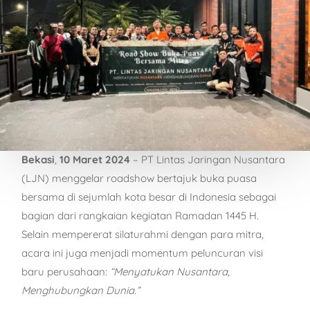
Bekasi
,
10 Maret 2024
– PT Lintas Jaringan Nusantara
(LJN) menggelar roadshow bertajuk buka puasa
bersama di sejumlah kota besar di Indonesia sebagai
bagian dari rangkaian kegiatan Ramadan 1445 H.
Selain mempererat silaturahmi dengan para mitra,
acara ini juga menjadi momentum peluncuran visi
baru perusahaan:
“Menyatukan Nusantara,
Menghubungkan Dunia.”