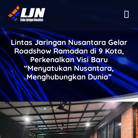
Lintas Jaringan Nusantara Gelar
Roadshow Ramadan di 9 Kota,
Perkenalkan Visi Baru
“Menyatukan Nusantara,
Menghubungkan Dunia”