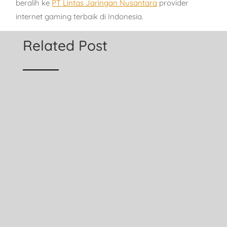
beralih ke
PT Lintas Jaringan Nusantara
provider
internet gaming terbaik di Indonesia.
Related Post