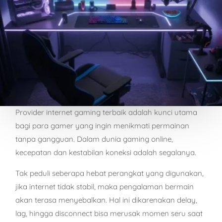
Provider internet gaming terbaik adalah kunci utama
bagi para gamer yang ingin menikmati permainan
tanpa gangguan. Dalam dunia gaming online,
kecepatan dan kestabilan koneksi adalah segalanya.
Tak peduli seberapa hebat perangkat yang digunakan,
jika internet tidak stabil, maka pengalaman bermain
akan terasa menyebalkan. Hal ini dikarenakan delay,
lag, hingga disconnect bisa merusak momen seru saat