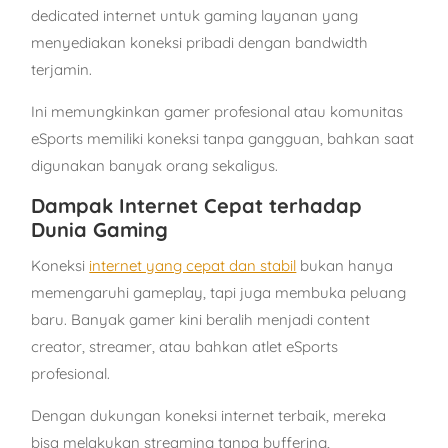
dedicated internet untuk gaming layanan yang
menyediakan koneksi pribadi dengan bandwidth
terjamin.
Ini memungkinkan gamer profesional atau komunitas
eSports memiliki koneksi tanpa gangguan, bahkan saat
digunakan banyak orang sekaligus.
Dampak Internet Cepat terhadap
Dunia Gaming
Koneksi
internet yang cepat dan stabil
bukan hanya
memengaruhi gameplay, tapi juga membuka peluang
baru. Banyak gamer kini beralih menjadi content
creator, streamer, atau bahkan atlet eSports
profesional.
Dengan dukungan koneksi internet terbaik, mereka
bisa melakukan streaming tanpa buffering,