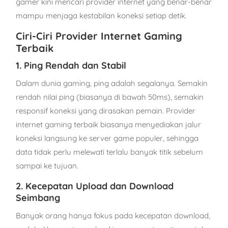
gamer kini mencari provider internet yang benar-benar
mampu menjaga kestabilan koneksi setiap detik.
Ciri-Ciri Provider Internet Gaming
Terbaik
1. Ping Rendah dan Stabil
Dalam dunia gaming, ping adalah segalanya. Semakin
rendah nilai ping (biasanya di bawah 50ms), semakin
responsif koneksi yang dirasakan pemain. Provider
internet gaming terbaik biasanya menyediakan jalur
koneksi langsung ke server game populer, sehingga
data tidak perlu melewati terlalu banyak titik sebelum
sampai ke tujuan.
2. Kecepatan Upload dan Download
Seimbang
Banyak orang hanya fokus pada kecepatan download,