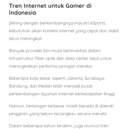
Tren Internet untuk Gamer di
Indonesia
Seiring dengan berkembangnya industri eSports,
kebutuhan akan koneksi internet yang cepat dan stabil
terus meningkat.
Banyak provider kini mulai berinvestasi dalam
infrastruktur fiber optik dan data center lokal untuk
meningkatkan performa jaringan mereka.
Beberapa kota besar seperti Jakarta, Surabaya,
Bandung, dan Medan telah menjadi pusat
perkembangan layanan internet berkecepatan tinggi.
Namun, tantangan terbesar masih berada di daerah
pinggiran yang belum terjangkau secara merata.
Dalam beberapa tahun terakhir, juga muncul tren